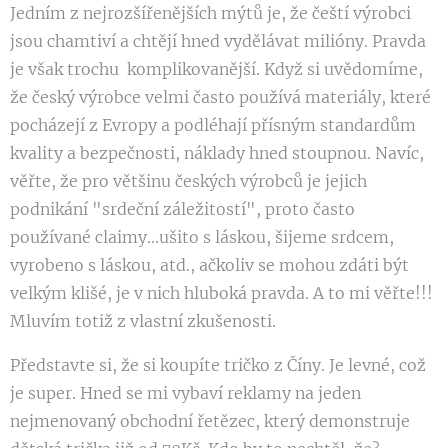
Jedním z nejrozšířenějších mýtů je, že čeští výrobci
jsou chamtiví a chtějí hned vydělávat milióny. Pravda
je však trochu komplikovanější. Když si uvědomíme,
že český výrobce velmi často používá materiály, které
pocházejí z Evropy a podléhají přísným standardům
kvality a bezpečnosti, náklady hned stoupnou. Navíc,
věřte, že pro většinu českých výrobců je jejich
podnikání "srdeční záležitostí", proto často
používané claimy...ušito s láskou, šijeme srdcem,
vyrobeno s láskou, atd., ačkoliv se mohou zdáti být
velkým klišé, je v nich hluboká pravda. A to mi věřte!!!
Mluvím totiž z vlastní zkušenosti.
Představte si, že si koupíte tričko z Číny. Je levné, což
je super. Hned se mi vybaví reklamy na jeden
nejmenovaný obchodní řetězec, který demonstruje