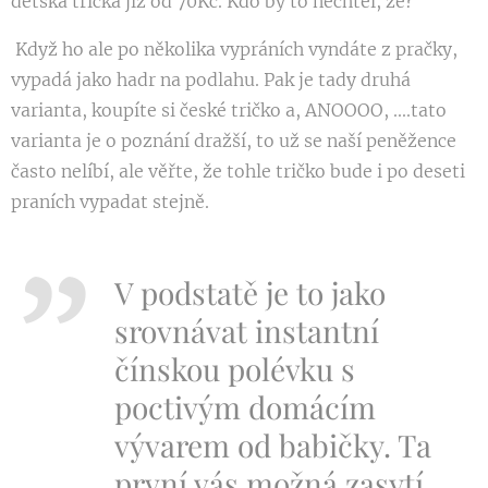
dětská trička již od 70Kč. Kdo by to nechtěl, že?
Když ho ale po několika vypráních vyndáte z pračky,
vypadá jako hadr na podlahu. Pak je tady druhá
varianta, koupíte si české tričko a, ANOOOO, ....tato
varianta je o poznání dražší, to už se naší peněžence
často nelíbí, ale věřte, že tohle tričko bude i po deseti
praních vypadat stejně.
V podstatě je to jako
srovnávat instantní
čínskou polévku s
poctivým domácím
vývarem od babičky. Ta
první vás možná zasytí,