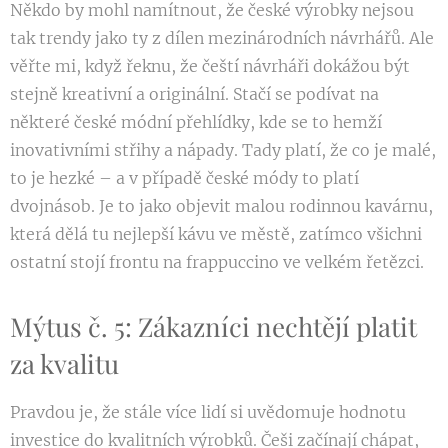
Někdo by mohl namítnout, že české výrobky nejsou
tak trendy jako ty z dílen mezinárodních návrhářů. Ale
věřte mi, když řeknu, že čeští návrháři dokážou být
stejně kreativní a originální. Stačí se podívat na
některé české módní přehlídky, kde se to hemží
inovativními střihy a nápady. Tady platí, že co je malé,
to je hezké – a v případě české módy to platí
dvojnásob. Je to jako objevit malou rodinnou kavárnu,
která dělá tu nejlepší kávu ve městě, zatímco všichni
ostatní stojí frontu na frappuccino ve velkém řetězci.
Mýtus č. 5: Zákazníci nechtějí platit
za kvalitu
Pravdou je, že stále více lidí si uvědomuje hodnotu
investice do kvalitních výrobků. Češi začínají chápat,