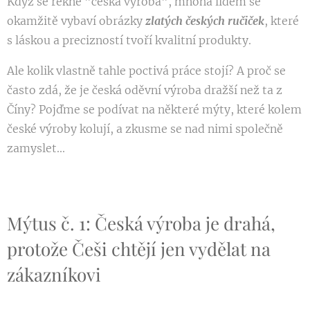
Když se řekne "česká výroba", mnoha lidem se
okamžitě vybaví obrázky
zlatých českých ručiček
, které
s láskou a precizností tvoří kvalitní produkty.
Ale kolik vlastně tahle poctivá práce stojí? A proč se
často zdá, že je česká oděvní výroba dražší než ta z
Číny? Pojďme se podívat na některé mýty, které kolem
české výroby kolují, a zkusme se nad nimi společně
zamyslet...
Mýtus č. 1: Česká výroba je drahá,
protože Češi chtějí jen vydělat na
zákazníkovi