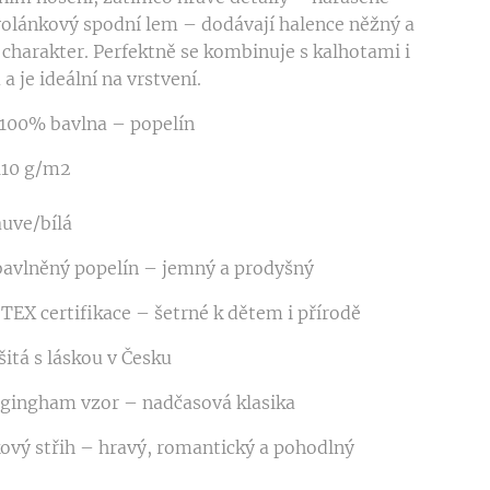
volánkový spodní lem – dodávají halence něžný a
í charakter. Perfektně se kombinuje s kalhotami i
a je ideální na vrstvení.
 100% bavlna – popelín
110 g/m2
auve/bílá
avlněný popelín – jemný a prodyšný
X certifikace – šetrné k dětem i přírodě
itá s láskou v Česku
gingham vzor – nadčasová klasika
vý střih – hravý, romantický a pohodlný