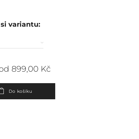
si variantu:
 od
899,00
Kč
Do košíku