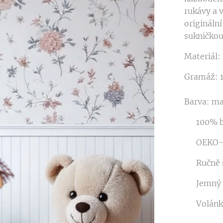
rukávy a 
origináln
sukničkou 
Materiál:
Gramáž: 
Barva: m
✔ 100% b
✔ OEKO-TE
✔ Ručně š
✔ Jemný 
✔ Volánko