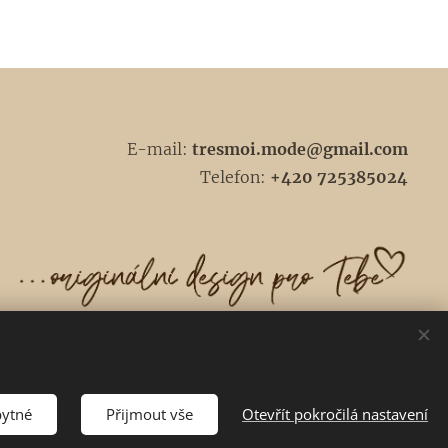
E-mail:
tresmoi.mode@gmail.com
Telefon:
+420 725385024
bytné
Přijmout vše
Otevřít pokročilá nastavení