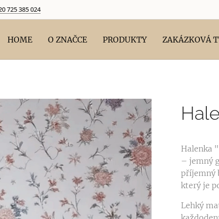
20 725 385 024
HOME
O ZNAČCE
PRODUKTY
ZAKÁZKOVÁ 
Hale
Halenka "
– jemný g
příjemný 
který je 
Lehký mat
každodenn