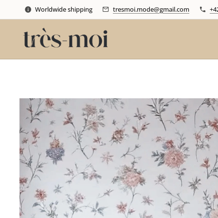
Worldwide shipping
tresmoi.mode@gmail.com
+4