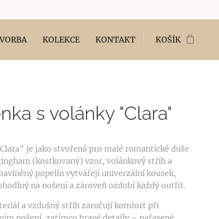
TVORBA
KOLEKCE
KONTAKT
KOŠÍK
nka s volánky "Clara"
Clara" je jako stvořená pro malé romantické duše
ingham (kostkovaný) vzor, volánkový střih a
bavlněný popelín vytvářejí univerzální kousek,
pohodlný na nošení a zároveň ozdobí každý outfit.
eriál a vzdušný střih zaručují komfort při
ím nošení, zatímco hravé detaily – nařasené