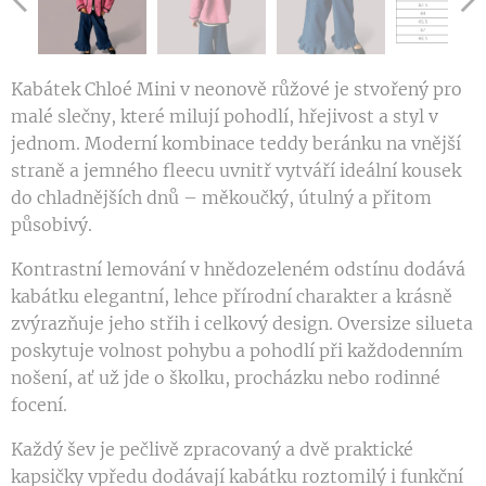
Kabátek Chloé Mini v neonově růžové je stvořený pro
malé slečny, které milují pohodlí, hřejivost a styl v
jednom. Moderní kombinace teddy beránku na vnější
straně a jemného fleecu uvnitř vytváří ideální kousek
do chladnějších dnů – měkoučký, útulný a přitom
působivý.
Kontrastní lemování v hnědozeleném odstínu dodává
kabátku elegantní, lehce přírodní charakter a krásně
zvýrazňuje jeho střih i celkový design. Oversize silueta
poskytuje volnost pohybu a pohodlí při každodenním
nošení, ať už jde o školku, procházku nebo rodinné
focení.
Každý šev je pečlivě zpracovaný a dvě praktické
kapsičky vpředu dodávají kabátku roztomilý i funkční