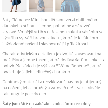
Šaty Clémence Mini jsou dětskou verzí oblíbeného
dámského střihu – jemné, pohodlné a zároveň
stylové. Volnější střih s nařasenou sukní a vázáním ve
výstřihu vytváří hravou siluetu, která je ideální pro
každodenní nošení i slavnostnější příležitosti.
Charakteristickým detailem je dvojité zavazování na
mašličky a jemné řasení, které dodává šatům lehkost a
pohyb. Na zádech je výšivka "L'âme Bohème", která
podtrhuje jejich jedinečný charakter.
Denimový materiál z recyklované bavlny je příjemný
na nošení, lehce pružný a zároveň drží tvar – skvěle
tak funguje po celý den.
Šaty jsou šité na zakázku s odesláním cca do 7