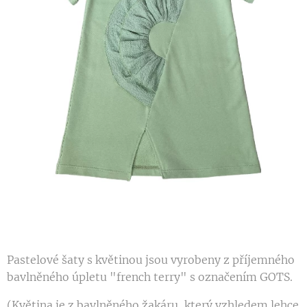
Pastelové šaty s květinou jsou vyrobeny z příjemného
bavlněného úpletu "french terry" s označením GOTS.
(Květina je z bavlněného žakáru, který vzhledem lehce