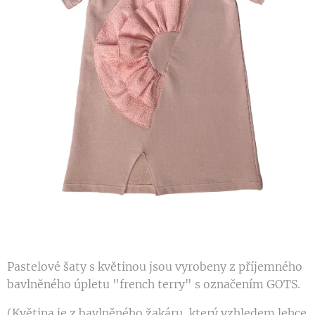
Pastelové šaty s květinou jsou vyrobeny z příjemného
bavlněného úpletu "french terry" s označením GOTS.
(Květina je z bavlněného žakáru, který vzhledem lehce