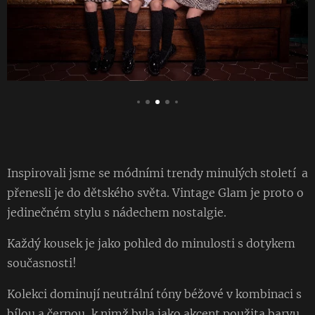
Inspirovali jsme se módními trendy minulých století a
přenesli je do dětského světa. Vintage Glam je proto o
jedinečném stylu s nádechem nostalgie.
Každý kousek je jako pohled do minulosti s dotykem
současnosti!
Kolekci dominují neutrální tóny béžové v kombinaci s
bílou a černou, k nimž byla jako akcent použita barvu