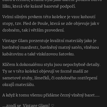
lilku, která vše krásně barevně podpoří.
Velmi silným prvkem této kolekce je vzor kohoutí
stopy, tzv. Pied de Poule, která se zde objevuje jak v
drobném, tak i větším provedení.
Vintage Glam prezentuje kvalitní materiály jako je
bavlněný manžestr, bavlněný matný satén, vlněnou
kabátovinu a také viskózovou šatovku.
Klíčem k dokonalému stylu jsou nepochybně detaily.
Ty se v této kolekci objevují ve formě mašlí ze
sametové stuhy, límečků, či ozdobného roztřepení
okrajů materiálu.
A když k tomu všemu přidáme černý vlněný baret.....
....zrodí se Vintage Glam! ♡