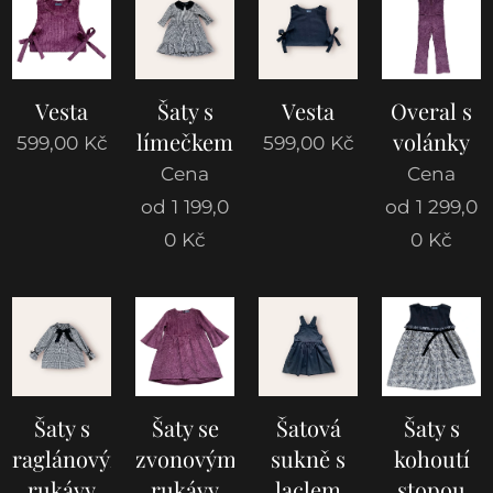
Vesta
Šaty s
Vesta
Overal s
límečkem
volánky
599,00
Kč
599,00
Kč
Cena
Cena
od
1 199,0
od
1 299,0
0
Kč
0
Kč
Šaty s
Šaty se
Šatová
Šaty s
raglánovými
zvonovými
sukně s
kohoutí
rukávy
rukávy
laclem
stopou